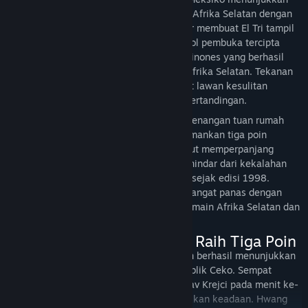
performa meyakinkan saat mengalahkan Afrika Selatan dengan
skor 2-0. Dukungan puluhan ribu suporter membuat El Tri tampil
agresif sejak menit awal pertandingan. Gol pembuka tercipta
pada menit kesembilan melalui Julian Quinones yang berhasil
memanfaatkan kesalahan lini belakang Afrika Selatan. Tekanan
yang terus dilancarkan Meksiko membuat lawan kesulitan
mengembangkan permainan sepanjang pertandingan.
Raul Jimenez kemudian memastikan kemenangan tuan rumah
melalui gol kedua yang sekaligus mengamankan tiga poin
penting pada laga pembuka. Hasil tersebut memperpanjang
catatan impresif Meksiko yang selalu terhindar dari kekalahan
dalam pertandingan pertama Piala Dunia sejak edisi 1998.
Namun, jalannya laga juga berlangsung sangat panas dengan
keluarnya tiga kartu merah; dua untuk pemain Afrika Selatan dan
satu untuk penggawa Meksiko.
Korea Selatan Bangkit dan Raih Tiga Poin
Pada pertandingan lainnya, Korea Selatan berhasil menunjukkan
mentalitas kuat ketika menghadapi Republik Ceko. Sempat
tertinggal lebih dahulu melalui gol Ladislav Krejci pada menit ke-
59, wakil Asia tersebut mampu membalikkan keadaan. Hwang