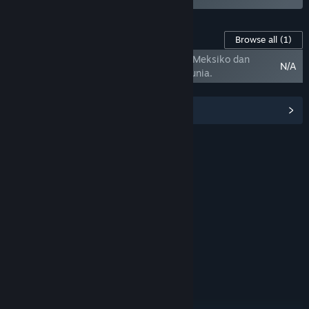
Content For toto777 Lotre Togel
Browse all
(1)
TOTO777 PERMAINAN TOTO4D Senyum Meksiko dan
N/A
Korea Selatan di Partai Pembuka Piala Dunia.
View Community Hub
About Lotre Togel
Keyword :
toto777 Togel
Hadiah Togel
Togel Online
Togel 10 Juta
Nomor Togel 4D
toto777 resmi