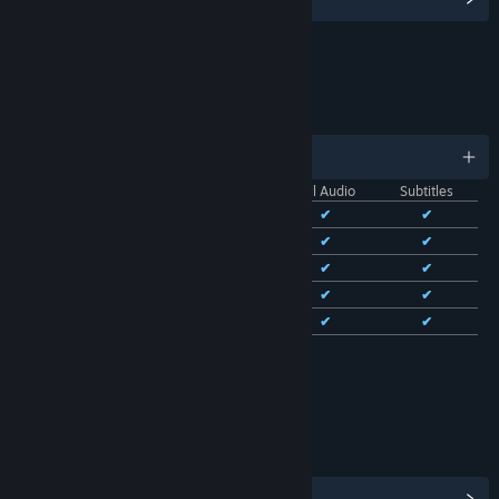
LINKS & INFO
LANGUAGES
English and 13 more
Interface
Full Audio
Subtitles
English
✔
✔
✔
French
✔
✔
✔
Italian
✔
✔
✔
German
✔
✔
✔
Spanish - Spain
✔
✔
✔
See all 14 supported languages
RATINGS
Age rating for: ESRB
View Steam Achievements
(38)