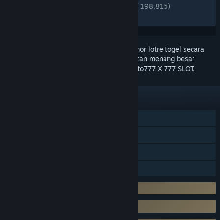
ENGLISH REVIEWS
Very Positive
(83% of 198,815)
RECENT:
Very Positive
(87% of 7,691)
Agen toto777
menampung pembelian nomor lotre togel secara
eceran, namun pemain tetap berkesempatan menang besar
dengan hadiah utama senilai 10 juta di toto777 X 777 SLOT.
FEATURES
Togel 10 Juta
Nomor Togel 4D
toto777 BANDAR TOTO 4D
toto777 Lotre Togel
Betting Togel Mulai Dari 100 Perak
Terima Pembelian Nomor Lotre Eceran