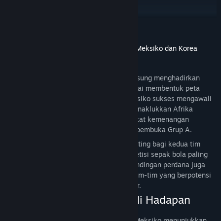
toto777 link
toto777 login
READ MORE
toto777 alternatif
TOTO777 PERMAINAN TOTO4D Senyum Meksiko dan Korea
Selatan di Partai Pembuka Piala Dunia.
Piala Dunia 2026 resmi bergulir dan langsung menghadirkan
sejumlah pertandingan menarik yang mulai membentuk peta
persaingan di fase grup. Tuan rumah Meksiko sukses mengawali
turnamen dengan hasil positif setelah menaklukkan Afrika
Selatan, sementara Korea Selatan mencatat kemenangan
dramatis atas Republik Ceko dalam laga pembuka Grup A.
Kemenangan tersebut menjadi modal penting bagi kedua tim
untuk melangkah lebih jauh dalam kompetisi sepak bola paling
bergengsi di dunia. Selain itu, hasil pertandingan perdana juga
mulai memberikan gambaran mengenai tim-tim yang berpotensi
menjadi kandidat kuat lolos ke fase gugur.
Meksiko Tampil Dominan di Hadapan
Pendukung Sendiri
Bermain di Stadion Azteca, Mexico City, Meksiko menunjukkan