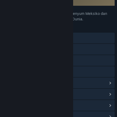
Hadiah Lotre Togel 4D 10 Juta Rupiah
TOTO777 PERMAINAN TOTO4D Senyum Meksiko dan
TITLE:
Korea Selatan di Partai Pembuka Piala Dunia.
Togel 10 Juta
GENRE:
May 14, 2026
RELEASE DATE:
Visit the website
Discord
View health warnings
View privacy policy
View update history
Read related news
View discussions
Find Community Groups