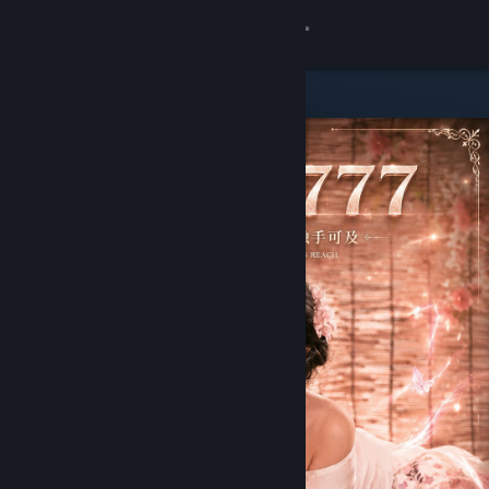
Sign in
Store
Community
About
Support
Change language
Get the Steam Mobile App
View desktop website