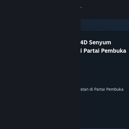
Sign in
Store
Community
TOTO777 PERMAINAN TOTO4D Senyum
Meksiko dan Korea Selatan di Partai Pembuka
About
Piala Dunia.
Developer
toto777
Support
Publisher
wukong
Released
May 14, 2026
Change language
toto777 - Senyum Meksiko dan Korea Selatan di Partai Pembuka
Piala Dunia.
Get the Steam Mobile App
TAGS
+
View desktop website
REVIEWS