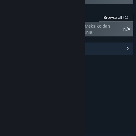
Content For toto777 Lotre Togel
Browse all
(1)
TOTO777 PERMAINAN TOTO4D Senyum Meksiko dan
N/A
Korea Selatan di Partai Pembuka Piala Dunia.
View Community Hub
About Lotre Togel
Keyword :
toto777 Togel
Hadiah Togel
Togel Online
Togel 10 Juta
Nomor Togel 4D
toto777 resmi