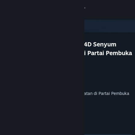
Sign in
Store
Community
TOTO777 PERMAINAN TOTO4D Senyum
Meksiko dan Korea Selatan di Partai Pembuka
About
Piala Dunia.
Developer
toto777
Support
Publisher
wukong
Released
May 14, 2026
Change language
toto777 - Senyum Meksiko dan Korea Selatan di Partai Pembuka
Piala Dunia.
Get the Steam Mobile App
TAGS
+
View desktop website
REVIEWS