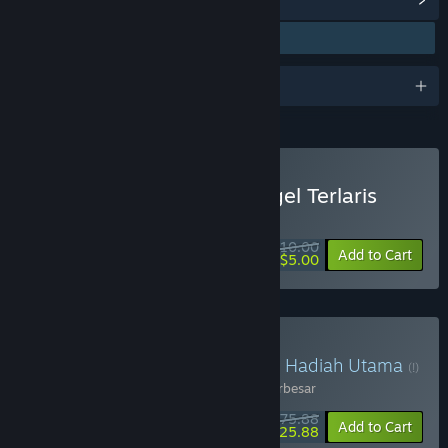
Awards
Pengecer Angka Lotre Togel Terlaris
Pemasangan Togel Nominal Kecil
$10.00
-50%
Add to Cart
$5.00
Prize Lotre Togel Terbesar
Hadiah Utama
(!)
Julukan toto777
Bandar Togel
->
Prize Terbesar
$75.88
-75%
Bundle info
Add to Cart
$25.88