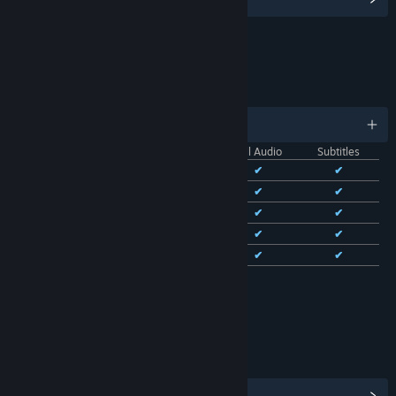
LINKS & INFO
LANGUAGES
English and 13 more
Interface
Full Audio
Subtitles
English
✔
✔
✔
French
✔
✔
✔
Italian
✔
✔
✔
German
✔
✔
✔
Spanish - Spain
✔
✔
✔
See all 14 supported languages
RATINGS
Age rating for: ESRB
View Steam Achievements
(38)