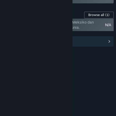
Content For toto777 Lotre Togel
Browse all
(1)
TOTO777 PERMAINAN TOTO4D Senyum Meksiko dan
N/A
Korea Selatan di Partai Pembuka Piala Dunia.
View Community Hub
About Lotre Togel
Keyword :
toto777 Togel
Hadiah Togel
Togel Online
Togel 10 Juta
Nomor Togel 4D
toto777 resmi