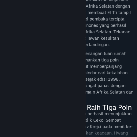
performa meyakinkan saat mengalahkan Afrika Selatan dengan
skor 2-0. Dukungan puluhan ribu suporter membuat El Tri tampil
agresif sejak menit awal pertandingan. Gol pembuka tercipta
pada menit kesembilan melalui Julian Quinones yang berhasil
memanfaatkan kesalahan lini belakang Afrika Selatan. Tekanan
yang terus dilancarkan Meksiko membuat lawan kesulitan
mengembangkan permainan sepanjang pertandingan.
Raul Jimenez kemudian memastikan kemenangan tuan rumah
melalui gol kedua yang sekaligus mengamankan tiga poin
penting pada laga pembuka. Hasil tersebut memperpanjang
catatan impresif Meksiko yang selalu terhindar dari kekalahan
dalam pertandingan pertama Piala Dunia sejak edisi 1998.
Namun, jalannya laga juga berlangsung sangat panas dengan
keluarnya tiga kartu merah; dua untuk pemain Afrika Selatan dan
satu untuk penggawa Meksiko.
Korea Selatan Bangkit dan Raih Tiga Poin
Pada pertandingan lainnya, Korea Selatan berhasil menunjukkan
mentalitas kuat ketika menghadapi Republik Ceko. Sempat
tertinggal lebih dahulu melalui gol Ladislav Krejci pada menit ke-
59, wakil Asia tersebut mampu membalikkan keadaan. Hwang