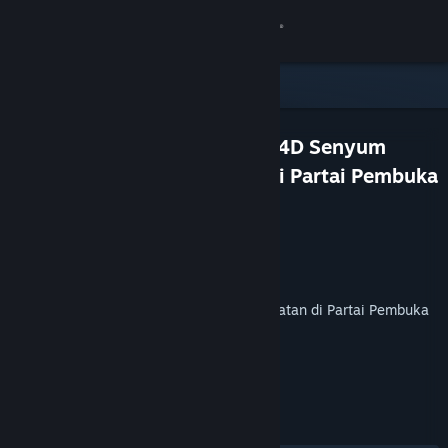
Sign in
Store
Community
TOTO777 PERMAINAN TOTO4D Senyum
Meksiko dan Korea Selatan di Partai Pembuka
About
Piala Dunia.
Developer
toto777
Support
Publisher
wukong
Released
May 14, 2026
Change language
toto777 - Senyum Meksiko dan Korea Selatan di Partai Pembuka
Piala Dunia.
Get the Steam Mobile App
TAGS
+
View desktop website
REVIEWS