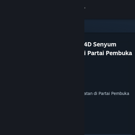
Sign in
Store
Community
TOTO777 PERMAINAN TOTO4D Senyum
Meksiko dan Korea Selatan di Partai Pembuka
About
Piala Dunia.
Developer
toto777
Support
Publisher
wukong
Released
May 14, 2026
Change language
toto777 - Senyum Meksiko dan Korea Selatan di Partai Pembuka
Piala Dunia.
Get the Steam Mobile App
TAGS
+
View desktop website
REVIEWS