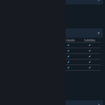
LINKS & INFO
LANGUAGES
English and 13 more
Interface
Full Audio
Subtitles
English
✔
✔
✔
French
✔
✔
✔
Italian
✔
✔
✔
German
✔
✔
✔
Spanish - Spain
✔
✔
✔
See all 14 supported languages
RATINGS
Age rating for: ESRB
View Steam Achievements
(38)