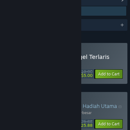
Awards
Pengecer Angka Lotre Togel Terlaris
Pemasangan Togel Nominal Kecil
$10.00
-50%
Add to Cart
$5.00
Prize Lotre Togel Terbesar
Hadiah Utama
(!)
Julukan toto777
Bandar Togel
->
Prize Terbesar
$75.88
-75%
Bundle info
Add to Cart
$25.88