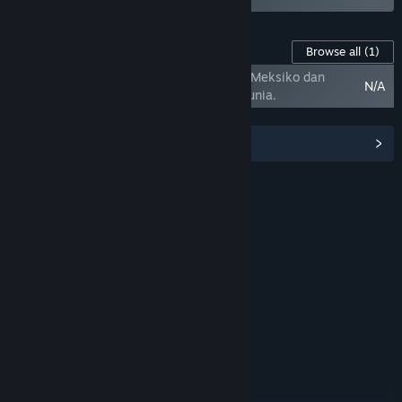
Content For toto777 Lotre Togel
Browse all
(1)
TOTO777 PERMAINAN TOTO4D Senyum Meksiko dan
N/A
Korea Selatan di Partai Pembuka Piala Dunia.
View Community Hub
About Lotre Togel
Keyword :
toto777 Togel
Hadiah Togel
Togel Online
Togel 10 Juta
Nomor Togel 4D
toto777 resmi